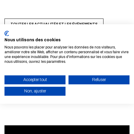
TOUTES LES ACTUALITÉS ET LES ÉVÈNEMENTS
Nous utilisons des cookies
Nous pouvons les placer pour analyser les données de nos visiteurs,
améliorer notre site Web, afficher un contenu personnalisé et vous faire vivre
une expérience inoubliable. Pour plus d'informations sur les cookies que
nous utilisons, ouvrez les paramètres.
S'inscrire à la newsletter
Accepter tout
Refuser
EN SAVOIR PLUS
Non, ajuster
ACTIVER LE MODE ÉCO
ANNULER