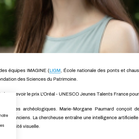
 des équipes IMAGINE (
LIGM
, École nationale des ponts et chau
ondation des Sciences du Patrimoine.
ient de recevoir le prix L'Oréal - UNESCO Jeunes Talents France pou
 de sites archéologiques. Marie-Morgane Paumard conçoit de
notre
ets anciens. La chercheuse entraîne une intelligence artificielle
les
 continuité visuelle.