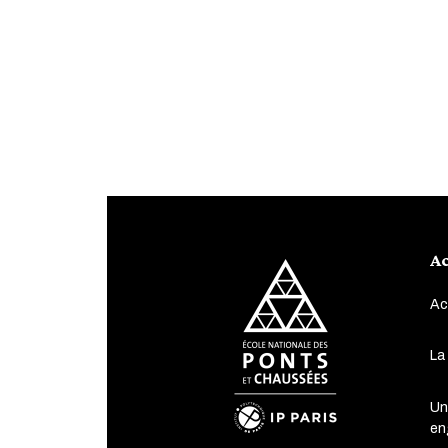
Ac
Ac
La
Un
en