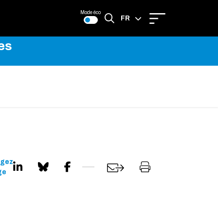
Mode éco
FR
es
EN
agez
ge