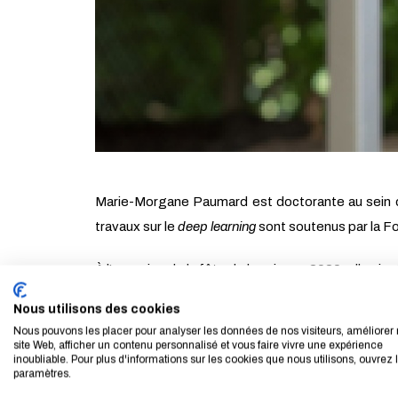
Marie-Morgane Paumard est doctorante au sein
travaux sur le
deep learning
sont soutenus par la F
À l’occasion de la fête de la science 2020, elle v
Nous utilisons des cookies
Sa thèse porte sur le remontage automatique
Nous pouvons les placer pour analyser les données de nos visiteurs, améliorer 
virtuellement des fragments de monuments et d’obj
site Web, afficher un contenu personnalisé et vous faire vivre une expérience
inoubliable. Pour plus d'informations sur les cookies que nous utilisons, ouvrez 
respecter le sens de l’œuvre, sans se fier à la seule
paramètres.