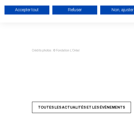
Ses travaux conjuguent la compréhension visuelle e
Accepter tout
Refuser
Non, ajuster
complexes : loin de se limiter à l’archéologie, s
autonomes.
ACTIVER LE MODE ÉCO
Crédits photos : © Fondation L’Oréal
TOUTES LES ACTUALITÉS ET LES ÉVÈNEMENTS