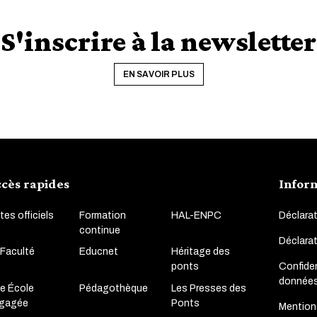
S'inscrire à la newsletter
EN SAVOIR PLUS
cès rapides
Infor
tes officiels
Formation
HAL-ENPC
Déclarat
continue
Déclara
 Faculté
Educnet
Héritage des
Confiden
ponts
donnée
e École
Pédagothèque
Les Presses des
gagée
Ponts
Mention