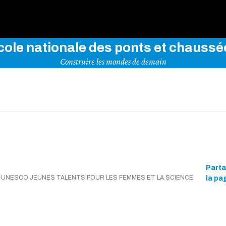
rez notre site en indiquant vos mots-clés ci-dessous
cole nationale des ponts et chaussé
Construire les mondes de demain
Part
-UNESCO JEUNES TALENTS POUR LES FEMMES ET LA SCIENCE
la pa