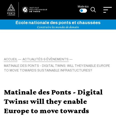
Mode éco
École nationale des ponts et chaussées
Construire les mondes de demain
ACCUEIL
ACTUALITÉS & ÉVÈNEMENTS
MATINALE DES PONTS - DIGITAL TWINS: WILL THEY ENABLE EUROPE
TO MOVE TOWARDS SUSTAINABLE INFRASTUCTURES?
Matinale des Ponts - Digital
Twins: will they enable
Europe to move towards