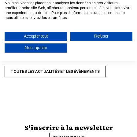
Michelin
Nous pouvons les placer pour analyser les données de nos visiteurs,
améliorer notre site Web, afficher un contenu personnalisé et vous faire vivre
- Sandrine MANSOUTRE, Expert technique en solutions de
une expérience inoubliable. Pour plus d'informations sur les cookies que
construction pour transformations durables, Ecotoolbox
nous utilisons, ouvrez les paramètres.
Les débats étaient modérés par Stephan Lemonsu,
Accepter tout
Refuser
Journaliste.
Non, ajuster
ACTIVER LE MODE ÉCO
TOUTES LES ACTUALITÉS ET LES ÉVÈNEMENTS
ANNULER
S'inscrire à la newsletter