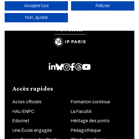
Accepter tout
Refuser
Non, ajuster
ACTIVER LE MODE ÉCO
ANNULER
LinkedIn
Bluesky
Instagram
Facebook
Threads
Youtube
Accès rapides
Actes officiels
Formation continue
HAL-ENPC
La Faculté
Educnet
Héritage des ponts
Une École engagée
Pédagothèque