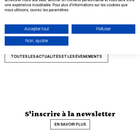
une expérience inoubliable. Pour plus d'informations sur les cookies que
Pour les M1, candidatures par la plateforme nationale
nous utilisons, ouvrez les paramètres.
jusqu'au 24/03 :
Accepter tout
Refuser
►
Plateforme d'information et de candidature
monmaster.gouv
Non, ajuster
ACTIVER LE MODE ÉCO
TOUTES LES ACTUALITÉS ET LES ÉVÈNEMENTS
ANNULER
S'inscrire à la newsletter
EN SAVOIR PLUS