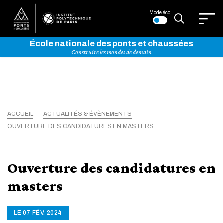
Mode éco
École nationale des ponts et chaussées
Construire les mondes de demain
ACCUEIL
ACTUALITÉS & ÉVÈNEMENTS
OUVERTURE DES CANDIDATURES EN MASTERS
Ouverture des candidatures en
masters
LE 07 FÉV. 2024