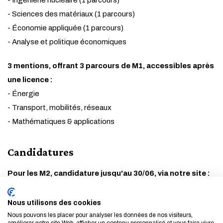
- Ingénierie nucléaire (1 parcours)
- Sciences des matériaux (1 parcours)
- Économie appliquée (1 parcours)
- Analyse et politique économiques
3 mentions, offrant 3 parcours de M1, accessibles après
une licence :
- Énergie
- Transport, mobilités, réseaux
- Mathématiques & applications
Candidatures
Pour les M2, candidature jusqu'au 30/06, via notre site :
►
Présentation détaillée, programme, prérequis, contacts… :
Nous utilisons des cookies
découvrez nos masters
Nous pouvons les placer pour analyser les données de nos visiteurs,
améliorer notre site Web, afficher un contenu personnalisé et vous faire vivre