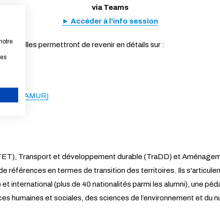
via Teams
► Accéder à l'info session
notre
 4 salles permettront de revenir en détails sur :
les
D)
urbaine (AMUR)
ANNULER
e (TET), Transport et développement durable (TraDD) et Aménagem
 références en termes de transition des territoires. Ils s'articulen
et international (plus de 40 nationalités parmi les alumni), une p
iences humaines et sociales, des sciences de l’environnement et du