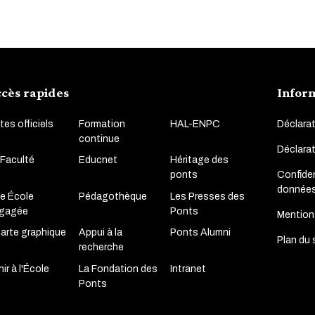
cès rapides
Infor
tes officiels
Formation
HAL-ENPC
Déclarat
continue
Déclara
 Faculté
Educnet
Héritage des
Confiden
ponts
donnée
e École
Pédagothèque
Les Presses des
gagée
Ponts
Mention
arte graphique
Appui à la
Ponts Alumni
Plan du 
recherche
ir à l'École
La Fondation des
Intranet
Ponts