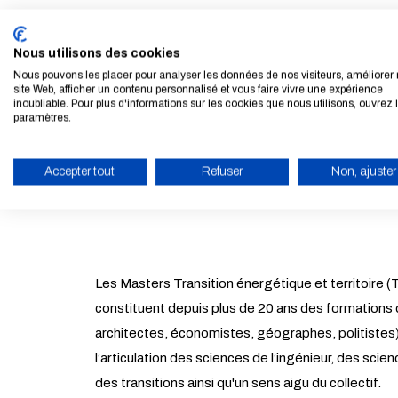
Nous utilisons des cookies
Nous pouvons les placer pour analyser les données de nos visiteurs, améliorer 
Après une présentation commune de ces formations,
site Web, afficher un contenu personnalisé et vous faire vivre une expérience
inoubliable. Pour plus d'informations sur les cookies que nous utilisons, ouvrez 
paramètres.
►
M2 Transition énergétique et territoire (TET)
►
M2 Transport et développement durable (TraD
Accepter tout
Refuser
Non, ajuster
►
Mastère Aménagement et maîtrise d’ouvrage 
►
M1 Énergie et Transport, mobilités, réseaux
ACTIVER LE MODE ÉCO
Les Masters Transition énergétique et territoir
constituent depuis plus de 20 ans des formations de
architectes, économistes, géographes, politistes) 
l’articulation des sciences de l’ingénieur, des sc
des transitions ainsi qu'un sens aigu du collectif.