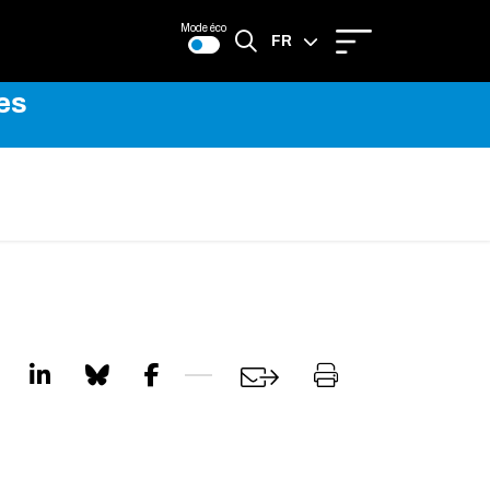
Mode éco
FR
es
EN