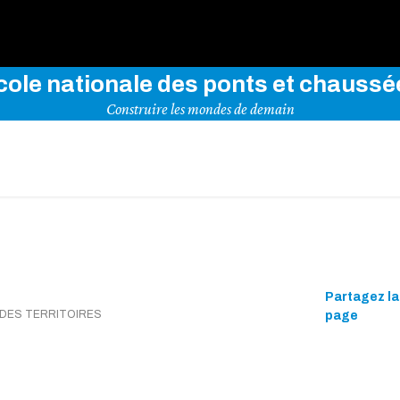
rez notre site en indiquant vos mots-clés ci-dessous
cole nationale des ponts et chaussé
Construire les mondes de demain
Partagez la
 DES TERRITOIRES
page