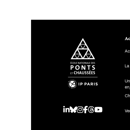
Ac
Ac
La
Un
en
Ch
LinkedIn
Bluesky
Instagram
Facebook
Threads
Youtube
Ven