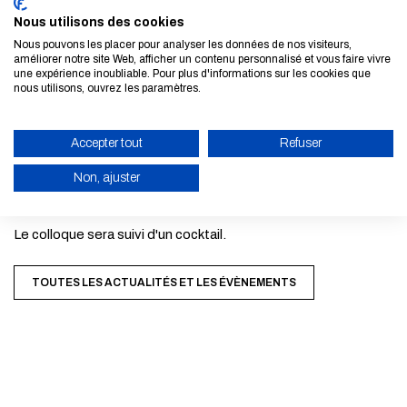
défis majeurs, développent un large éventail de solutions à
Nous utilisons des cookies
travers les territoires
Nous pouvons les placer pour analyser les données de nos visiteurs,
améliorer notre site Web, afficher un contenu personnalisé et vous faire vivre
une expérience inoubliable. Pour plus d'informations sur les cookies que
nous utilisons, ouvrez les paramètres.
11h-12h30 : Un cadre public pour faire évoluer
l’amplitude de la réponse au défi climatique
De l'échelle territoriale à l'échelle nationale et européenne,
Accepter tout
Refuser
c'est une gouvernance nouvelle qu'il faut mettre en place
Non, ajuster
pour mobiliser toutes les énergies
ACTIVER LE MODE ÉCO
Le colloque sera suivi d'un cocktail.
ANNULER
TOUTES LES ACTUALITÉS ET LES ÉVÈNEMENTS