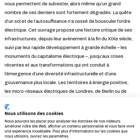
nous permettent de subsister, alors même qu’un grand
nombre de ces derniers sont fortement dégradés. La quête
d’un sol et de l’autosuffisance n’a cessé de bousculer l’ordre
électrique. Cet ouvrage propose une histoire critique de ses
infrastructures, depuis leur avènement à la fin du XIXe siècle,
suivi par leur rapide développement à grande échelle – les
monuments du capitalisme électrique –, jusqu’aux crises
récentes et aux transformations qui ont conduit à
l’émergence d’une diversité infrastructurelle et d’une
gouvernance plus locale. Les territoires à énergie positive,
les micro-réseaux électriques de Londres, de Berlin ou de
New York, les mini-centrales urbaines, rurales ou
domestiques, qui redessinent des trajectoires productives
Nous utilisons des cookies
de plus petite échelle, promeuvent des dynamiques de
Nous pouvons les placer pour analyser les données de nos visiteurs,
réappropriation et des nouveaux systèmes d’interconnexion.
améliorer notre site Web, afficher un contenu personnalisé et vous faire vivre
une expérience inoubliable. Pour plus d'informations sur les cookies que
Ces réalisations bouleversent les hiérarchies
nous utilisons, ouvrez les paramètres.