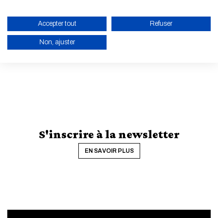
sociotechniques héritées du passé et redéploient nos
devenirs énergétiques urbains et territoriaux.
Accepter tout
Refuser
Non, ajuster
TOUTES LES ACTUALITÉS ET LES ÉVÈNEMENTS
ACTIVER LE MODE ÉCO
ANNULER
S'inscrire à la newsletter
EN SAVOIR PLUS