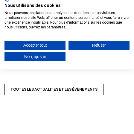
Nous utilisons des cookies
gestion de l'eau et ainsi prévenir les risques.
Nous pouvons les placer pour analyser les données de nos visiteurs,
améliorer notre site Web, afficher un contenu personnalisé et vous faire vivre
A noter que la thématique de ce webinar sera explorée plus
une expérience inoubliable. Pour plus d'informations sur les cookies que
nous utilisons, ouvrez les paramètres.
avant dans une édition à paraître du «
Cahier des Ponts
».
► Regarder la 11ème Matinale des Ponts
Accepter tout
Refuser
Non, ajuster
ACTIVER LE MODE ÉCO
ANNULER
TOUTES LES ACTUALITÉS ET LES ÉVÈNEMENTS