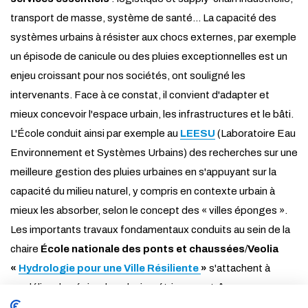
transport de masse, système de santé... La capacité des
systèmes urbains à résister aux chocs externes, par exemple
un épisode de canicule ou des pluies exceptionnelles est un
enjeu croissant pour nos sociétés, ont souligné les
intervenants. Face à ce constat, il convient d'adapter et
mieux concevoir l'espace urbain, les infrastructures et le bâti.
L'École conduit ainsi par exemple au
LEESU
(Laboratoire Eau
Environnement et Systèmes Urbains) des recherches sur une
meilleure gestion des pluies urbaines en s'appuyant sur la
capacité du milieu naturel, y compris en contexte urbain à
mieux les absorber, selon le concept des « villes éponges ».
Les importants travaux fondamentaux conduits au sein de la
chaire
École nationale des ponts et chaussées
/
Veolia
«
Hydrologie pour une Ville Résiliente
»
s'attachent à
modéliser les épisodes pluviométriques extrêmes en vue
d'adapter et de dimensionner au mieux les systèmes de