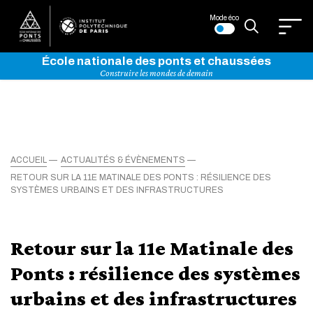
Mode éco
École nationale des ponts et chaussées
Construire les mondes de demain
ACCUEIL
ACTUALITÉS & ÉVÈNEMENTS
RETOUR SUR LA 11E MATINALE DES PONTS : RÉSILIENCE DES
SYSTÈMES URBAINS ET DES INFRASTRUCTURES
Retour sur la 11e Matinale des
Ponts : résilience des systèmes
urbains et des infrastructures