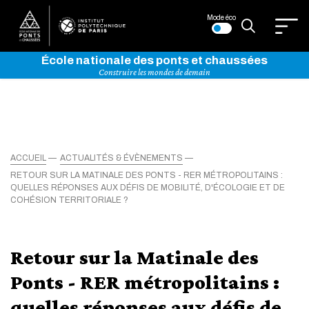
Mode éco
École nationale des ponts et chaussées
Construire les mondes de demain
ACCUEIL
ACTUALITÉS & ÉVÈNEMENTS
RETOUR SUR LA MATINALE DES PONTS - RER MÉTROPOLITAINS :
QUELLES RÉPONSES AUX DÉFIS DE MOBILITÉ, D'ÉCOLOGIE ET DE
COHÉSION TERRITORIALE ?
Retour sur la Matinale des
Ponts - RER métropolitains :
quelles réponses aux défis de