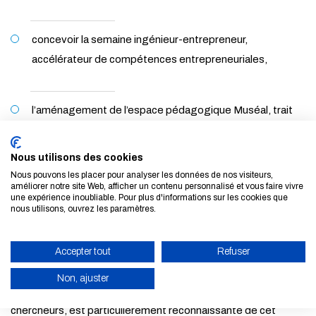
concevoir la semaine ingénieur-entrepreneur,
accélérateur de compétences entrepreneuriales,
l’aménagement de l’espace pédagogique Muséal, trait
d’union entre héritage et monde en transitions,
Nous utilisons des cookies
Nous pouvons les placer pour analyser les données de nos visiteurs,
mettre en place le parcours « découverte des métiers »,
améliorer notre site Web, afficher un contenu personnalisé et vous faire vivre
une expérience inoubliable. Pour plus d'informations sur les cookies que
pour inspirer des futurs ingénieurs éveillés, responsables
nous utilisons, ouvrez les paramètres.
et engagés.
Accepter tout
Refuser
Non, ajuster
L’École, accompagnée de ses élèves, enseignants et
chercheurs, est particulièrement reconnaissante de cet
ACTIVER LE MODE ÉCO