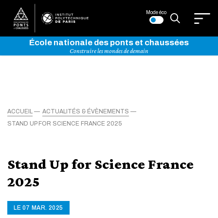
Mode éco
École nationale des ponts et chaussées
Construire les mondes de demain
ACCUEIL
ACTUALITÉS & ÉVÈNEMENTS
STAND UP FOR SCIENCE FRANCE 2025
Stand Up for Science France
2025
LE 07 MAR. 2025