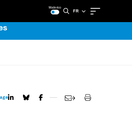
Mode éco
FR
es
EN
page