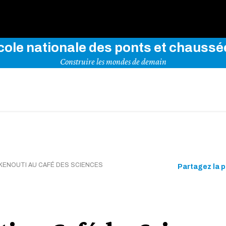
rez notre site en indiquant vos mots-clés ci-dessous
cole nationale des ponts et chaussé
Construire les mondes de demain
AKENOUTI AU CAFÉ DES SCIENCES
Partagez la 