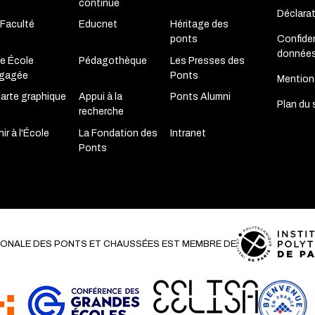
continue
Déclara
 Faculté
Educnet
Héritage des
Confiden
ponts
donnée
e École
Pédagothèque
Les Presses des
gagée
Ponts
Mention
arte graphique
Appui à la
Ponts Alumni
Plan du 
recherche
ir à l'École
La Fondation des
Intranet
Ponts
TIONALE DES PONTS ET CHAUSSÉES EST MEMBRE DE