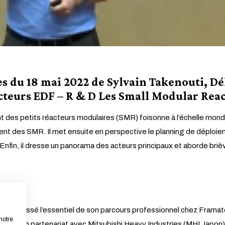
nces du 18 mai 2022 de Sylvain Takenouti,
cteurs EDF – R & D Les Small Modular Reac
 des petits réacteurs modulaires (SMR) foisonne à l’échelle mondi
nt des SMR. Il met ensuite en perspective le planning de déploie
nfin, il dresse un panorama des acteurs principaux et aborde bri
uti a passé l’essentiel de son parcours professionnel chez Framatom
notre
, en partenariat avec Mitsubishi Heavy Industries (MHI Japon). C