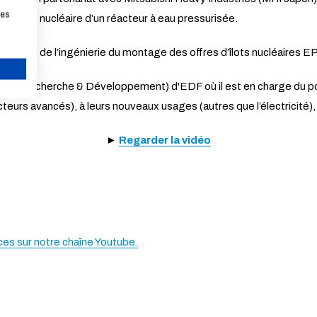
les
e l’îlot nucléaire d’un réacteur à eau pressurisée.
nsable de l’ingénierie du montage des offres d’îlots nucléaires EP
la R&D (Recherche & Développement) d'EDF où il est en charge du po
ANNULER
teurs avancés), à leurs nouveaux usages (autres que l’électricité),
►
Regarder la vidéo
es sur notre chaîne Youtube.