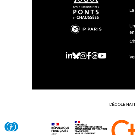
La
Un
en
Ch
LinkedIn
Bluesky
Instagram
Facebook
Threads
Youtube
Ven
L'ÉCOLE NA