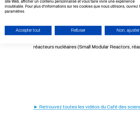
site Web, afficher un contenu personnalisé et vous faire vivre une expérience
inoubliable. Pour plus d'informations sur les cookies que nous utilisons, ouvrez 
d’ensemble sur la conception et le fonctionnement d
paramètres.
Dernièrement, il a travaillé à Edvance comme respo
Accepter tout
Refuser
Non, ajuster
Depuis l'été 2021, Sylvain Takenouti travaille à 
ACTIVER LE MODE ÉCO
réacteurs nucléaires (Small Modular Reactors, réac
► Retrouvez toutes les vidéos du Café des scienc