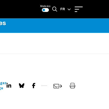
Mode éco
FR
es
EN
agez
ge