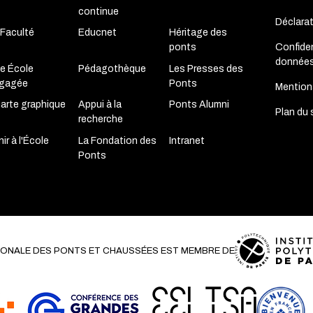
continue
Déclara
 Faculté
Educnet
Héritage des
Confiden
ponts
donnée
e École
Pédagothèque
Les Presses des
gagée
Ponts
Mention
arte graphique
Appui à la
Ponts Alumni
Plan du 
recherche
ir à l'École
La Fondation des
Intranet
Ponts
TIONALE DES PONTS ET CHAUSSÉES EST MEMBRE DE