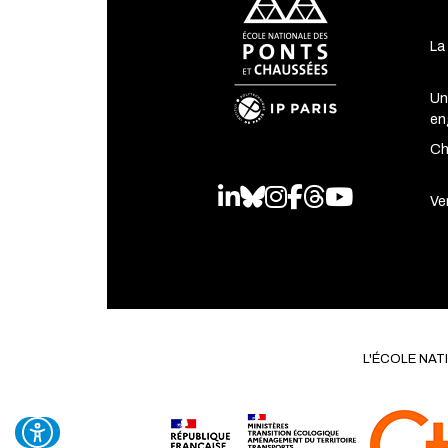
La
Un
en
Ch
LinkedIn
Bluesky
Instagram
Facebook
Threads
Youtube
Ven
L'ÉCOLE NA