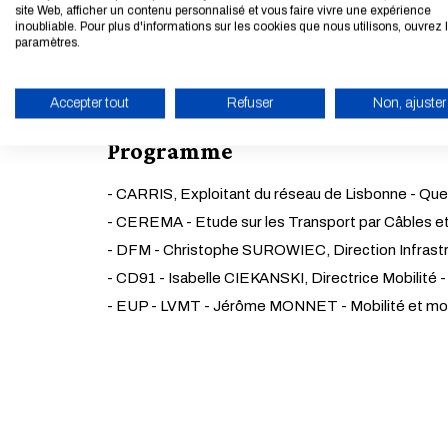
site Web, afficher un contenu personnalisé et vous faire vivre une expérience
inoubliable. Pour plus d'informations sur les cookies que nous utilisons, ouvrez 
paramètres.
Cette rencontre vise à rassembler étudiants, ancie
Accepter tout
Refuser
Non, ajuster
ACTIVER LE MODE ÉCO
Programme
- CARRIS, Exploitant du réseau de Lisbonne - Quelle
- CEREMA - Etude sur les Transport par Câbles et 
- DFM - Christophe SUROWIEC, Direction Infrastru
- CD91 - Isabelle CIEKANSKI, Directrice Mobilité -
- EUP - LVMT - Jérôme MONNET - Mobilité et mo