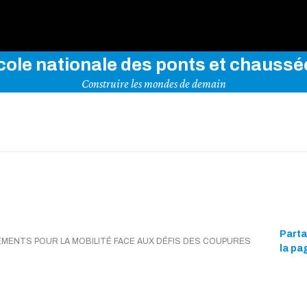
rez notre site en indiquant vos mots-clés ci-dessous
cole nationale des ponts et chaussé
Construire les mondes de demain
Part
MENTS POUR LA MOBILITÉ FACE AUX DÉFIS DES COUPURES
la pa