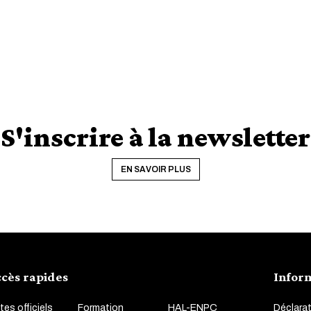
S'inscrire à la newsletter
EN SAVOIR PLUS
cès rapides
Infor
tes officiels
Formation
HAL-ENPC
Déclarat