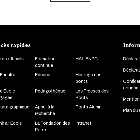
cès rapides
Infor
tes officiels
Formation
HAL-ENPC
Déclarat
continue
Déclara
 Faculté
Educnet
Héritage des
Confiden
ponts
donnée
e École
Pédagothèque
Les Presses des
gagée
Ponts
Mention
arte graphique
Appui à la
Ponts Alumni
Plan du 
recherche
ir à l'École
La Fondation des
Intranet
Ponts