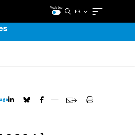
Mode éco
FR
es
EN
page