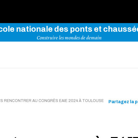
rez notre site en indiquant vos mots-clés ci-dessous
cole nationale des ponts et chaussé
Construire les mondes de demain
S RENCONTRER AU CONGRÈS EAIE 2024 À TOULOUSE
Partagez la 