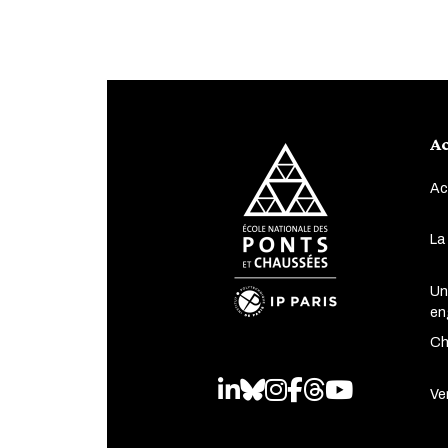
Ac
Ac
La
Un
en
Ch
LinkedIn
Bluesky
Instagram
Facebook
Threads
Youtube
Ven