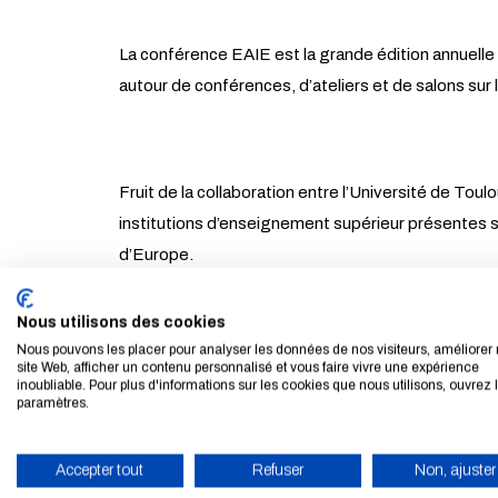
La conférence EAIE est la grande édition annuell
autour de conférences, d’ateliers et de salons sur le
Fruit de la collaboration entre l’Université de Tou
institutions d’enseignement supérieur présentes sur
d’Europe.
Nous utilisons des cookies
Nous pouvons les placer pour analyser les données de nos visiteurs, améliorer 
*À propos de l’EAIE : Fondée en 1989, l’EAIE est l
site Web, afficher un contenu personnalisé et vous faire vivre une expérience
inoubliable. Pour plus d'informations sur les cookies que nous utilisons, ouvrez 
L’association se consacre à la promotion et au dé
paramètres.
un salon de référence chaque année dans une gran
Accepter tout
Refuser
Non, ajuster
►
En savoir plus sur l'EAIE