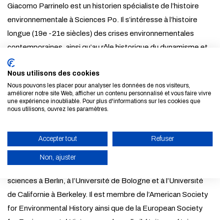
Giacomo Parrinelo est un historien spécialiste de l’histoire
environnementale à Sciences Po. Il s’intéresse à l’histoire
longue (19e -21e siècles) des crises environnementales
contemporaines, ainsi qu’au rôle historique du dynamisme et
des interdépendances des systèmes naturels. Ses projets
Nous utilisons des cookies
actuels portent sur l’histoire des rivières et des littoraux.
Nous pouvons les placer pour analyser les données de nos visiteurs,
améliorer notre site Web, afficher un contenu personnalisé et vous faire vivre
Avant de rejoindre le Centre d’histoire de Sciences Po, il a été
une expérience inoubliable. Pour plus d'informations sur les cookies que
nous utilisons, ouvrez les paramètres.
Carson Fellow au Rachel Carson Center for Environment and
Society de Munich (Allemagne) et Marie Curie Fellow à la
Accepter tout
Refuser
Louisiana State University (États-Unis) et à l’Institut
d’Écologie Sociale de Vienne (Autriche). Il était aussi
Non, ajuster
chercheur invité à l’Institut Max Planck pour l’histoire des
sciences à Berlin, à l’Université de Bologne et à l’Université
ACTIVER LE MODE ÉCO
de Californie à Berkeley. Il est membre de l’American Society
ANNULER
for Environmental History ainsi que de la European Society