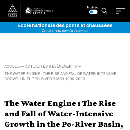
Mode éco
École nationale des ponts et chaussées
Construire les mondes de demain
ACCUEIL
ACTUALITÉS & ÉVÈNEMENTS
THE WATER ENGINE : THE RISE AND FALL OF WATER-INTENSIVE
GROWTH IN THE PO-RIVER BASIN, 1800-2003
The Water Engine : The Rise
and Fall of Water-Intensive
Growth in the Po-River Basin,