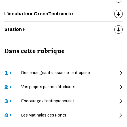
L'incubateur GreenTech verte
Station F
Dans cette rubrique
1 •
Des enseignants issus de l'entreprise
2 •
Vos projets par nos étudiants
3 •
Encouragez l'entrepreneuriat
4 •
Les Matinales des Ponts