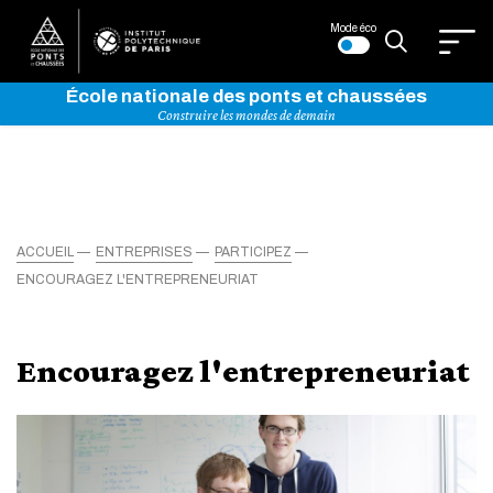
Mode éco
École nationale des ponts et chaussées
Construire les mondes de demain
ACCUEIL
ENTREPRISES
PARTICIPEZ
ENCOURAGEZ L'ENTREPRENEURIAT
Encouragez l'entrepreneuriat