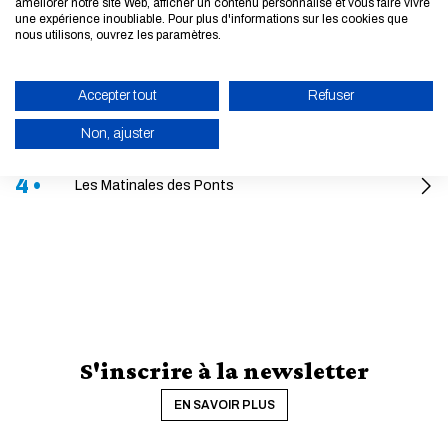
améliorer notre site Web, afficher un contenu personnalisé et vous faire vivre
une expérience inoubliable. Pour plus d'informations sur les cookies que
1 •
nous utilisons, ouvrez les paramètres.
Des enseignants issus de l'entreprise
2 •
Vos projets par nos étudiants
Accepter tout
Refuser
3 •
Non, ajuster
Encouragez l'entrepreneuriat
4 •
ACTIVER LE MODE ÉCO
Les Matinales des Ponts
ANNULER
S'inscrire à la newsletter
EN SAVOIR PLUS