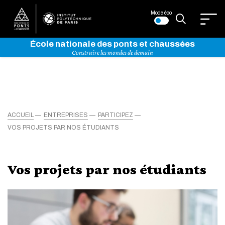
Mode éco
École nationale des ponts et chaussées
Construire les mondes de demain
ACCUEIL
ENTREPRISES
PARTICIPEZ
VOS PROJETS PAR NOS ÉTUDIANTS
Vos projets par nos étudiants