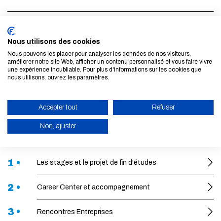
À propos
Nous utilisons des cookies
Nous pouvons les placer pour analyser les données de nos visiteurs,
LIENS
améliorer notre site Web, afficher un contenu personnalisé et vous faire vivre
une expérience inoubliable. Pour plus d'informations sur les cookies que
nous utilisons, ouvrez les paramètres.
Career Center
Accepter tout
Refuser
Dans cette rubrique
Non, ajuster
ACTIVER LE MODE ÉCO
1 •
Les stages et le projet de fin d'études
ANNULER
2 •
Career Center et accompagnement
3 •
Rencontres Entreprises