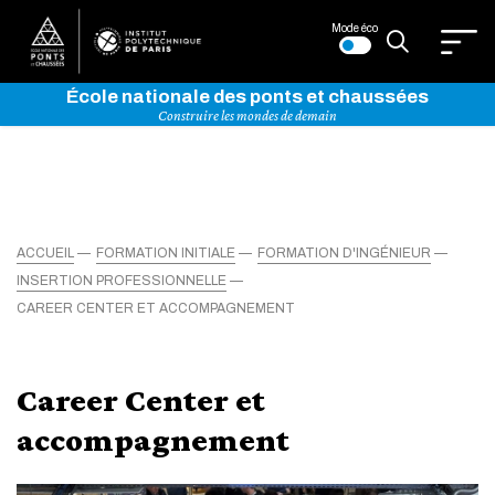
Mode éco
École nationale des ponts et chaussées
Construire les mondes de demain
ACCUEIL
FORMATION INITIALE
FORMATION D'INGÉNIEUR
INSERTION PROFESSIONNELLE
CAREER CENTER ET ACCOMPAGNEMENT
Career Center et
accompagnement