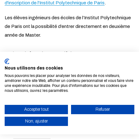
d'inscription de l'Institut Polytechnique de Paris
.
Les élèves ingénieurs des écoles de l’Institut Polytechnique
de Paris ont la possibilité d’entrer directement en deuxième
année de Master.
Calendrier des candidatures
Candidatures sur la plateforme
Mon Master
:
Nous utilisons des cookies
Nous pouvons les placer pour analyser les données de nos visiteurs,
améliorer notre site Web, afficher un contenu personnalisé et vous faire vivre
A partir de février 2026
une expérience inoubliable. Pour plus d'informations sur les cookies que
nous utilisons, ouvrez les paramètres.
Candidatures sur la
plateforme d'inscription de l'Institut
Accepter tout
Refuser
Polytechnique de Paris :
Non, ajuster
Session 1 : du 29 octobre 2025 au 8 janvier 2026
ACTIVER LE MODE ÉCO