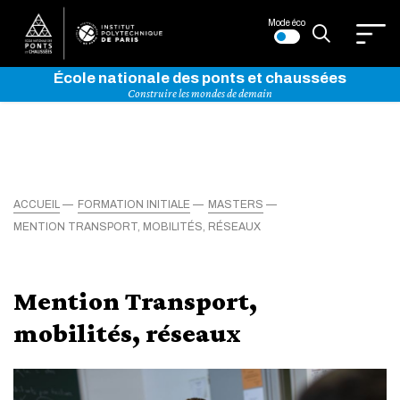
Mode éco
École nationale des ponts et chaussées
Construire les mondes de demain
ACCUEIL
FORMATION INITIALE
MASTERS
MENTION TRANSPORT, MOBILITÉS, RÉSEAUX
Mention Transport,
mobilités, réseaux