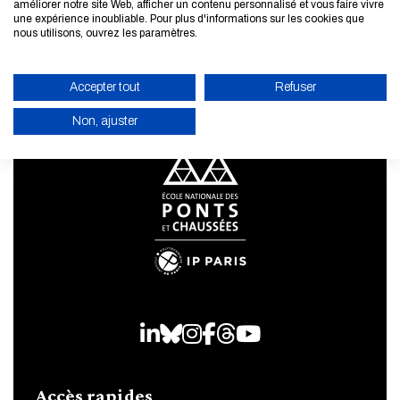
améliorer notre site Web, afficher un contenu personnalisé et vous faire vivre
une expérience inoubliable. Pour plus d'informations sur les cookies que
nous utilisons, ouvrez les paramètres.
Accepter tout
Refuser
Non, ajuster
ACTIVER LE MODE ÉCO
ANNULER
LinkedIn
Bluesky
Instagram
Facebook
Threads
Youtube
Accès rapides