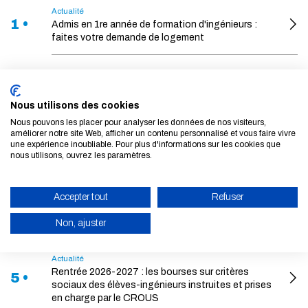
Actualité
1 •
Admis en 1re année de formation d'ingénieurs :
faites votre demande de logement
Actualité
2 •
Formation d'ingénieurs : intégrez une École
d'excellence à taille humaine !
Nous utilisons des cookies
Nous pouvons les placer pour analyser les données de nos visiteurs,
améliorer notre site Web, afficher un contenu personnalisé et vous faire vivre
Actualité
3 •
une expérience inoubliable. Pour plus d'informations sur les cookies que
Rentrée 2026-2027 : informations pratiques
nous utilisons, ouvrez les paramètres.
Actualité
Accepter tout
Refuser
Rentrée 2026-2027 : l'École met en place une aide
4 •
pour les élèves-ingénieurs non éligibles aux
Non, ajuster
bourses CROUS
ACTIVER LE MODE ÉCO
Actualité
Rentrée 2026-2027 : les bourses sur critères
5 •
ANNULER
sociaux des élèves-ingénieurs instruites et prises
en charge par le CROUS