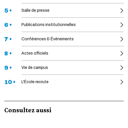
5 •
Salle de presse
6 •
Publications institutionnelles
7 •
Conférences & Événements
8 •
Actes officiels
9 •
Vie de campus
10 •
L'École recrute
Consultez aussi