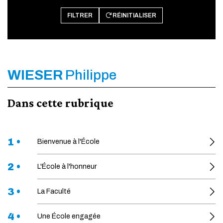
FILTRER
RÉINITIALISER
WIESER
Philippe
Dans cette rubrique
1 •
Bienvenue à l'École
2 •
L'École à l'honneur
3 •
La Faculté
4 •
Une École engagée