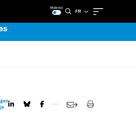
Mode éco
FR
es
EN
agez
ge