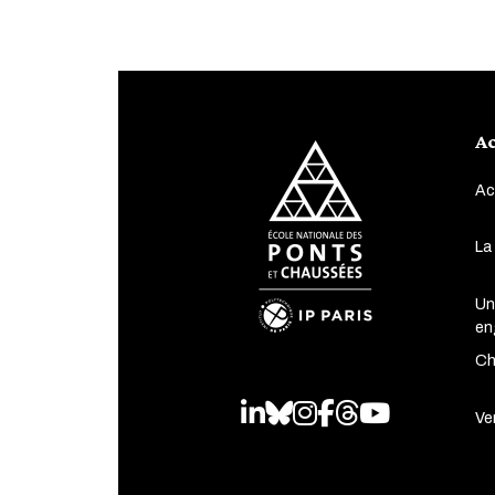
Ac
Ac
La
Un
en
Ch
LinkedIn
Bluesky
Instagram
Facebook
Threads
Youtube
Ven