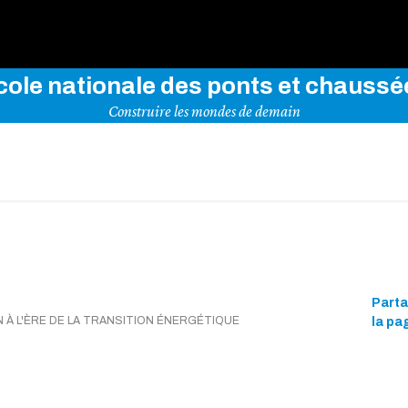
rez notre site en indiquant vos mots-clés ci-dessous
cole nationale des ponts et chaussé
Construire les mondes de demain
Part
N À L'ÈRE DE LA TRANSITION ÉNERGÉTIQUE
la pa