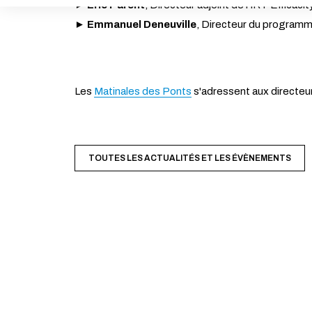
ACTIVER LE MODE ÉCO
►
Eric Parent
, Directeur adjoint de l'IRT Efficacit
►
Emmanuel Deneuville
, Directeur du programme
Les
Matinales des Ponts
s'adressent aux directeur
TOUTES LES ACTUALITÉS ET LES ÉVÈNEMENTS