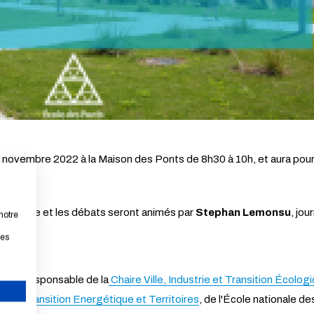
 novembre 2022 à la Maison des Ponts de 8h30 à 10h, et aura pour th
de l'École et les débats seront animés par
Stephan Lemonsu
, jou
notre
les
ED
et responsable de la
Chaire Ville, Industrie et Transition Écolog
ster Transition Energétique et Territoires
, de l'École nationale d