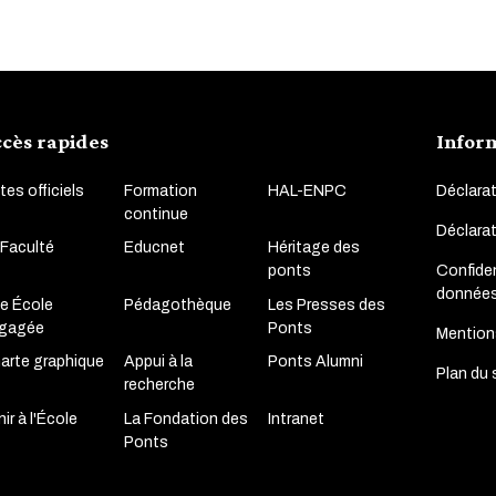
cès rapides
Infor
tes officiels
Formation
HAL-ENPC
Déclarat
continue
Déclara
 Faculté
Educnet
Héritage des
Confiden
ponts
donnée
e École
Pédagothèque
Les Presses des
gagée
Ponts
Mention
arte graphique
Appui à la
Ponts Alumni
Plan du 
recherche
ir à l'École
La Fondation des
Intranet
Ponts