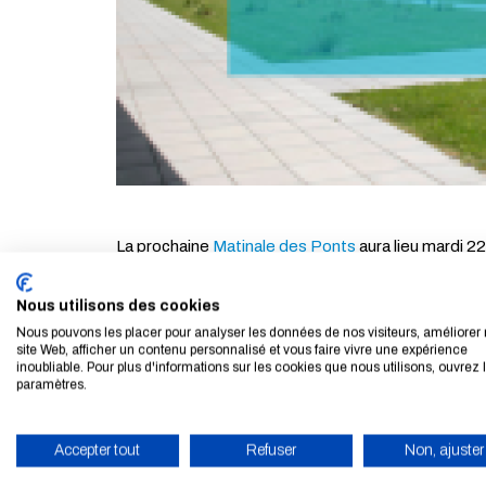
La prochaine
Matinale des Ponts
aura lieu mardi 22
énergétique".
Nous utilisons des cookies
Elle sera introduite par Anthony Briant, Directeur 
Nous pouvons les placer pour analyser les données de nos visiteurs, améliorer 
site Web, afficher un contenu personnalisé et vous faire vivre une expérience
inoubliable. Pour plus d'informations sur les cookies que nous utilisons, ouvrez 
Avec les interventions de :
paramètres.
►
Gilles Crague
, Directeur de recherche du
CIR
Accepter tout
Refuser
Non, ajuster
►
Thierry Hommel
, Directeur de formation du
Ma