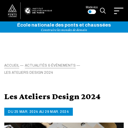
Mode éco
École nationale des ponts et chaussées
Construire les mondes de demain
ACCUEIL
ACTUALITÉS & ÉVÈNEMENTS
LES ATELIERS DESIGN 2024
Les Ateliers Design 2024
DU 25 MAR. 2024 AU 29 MAR. 2024