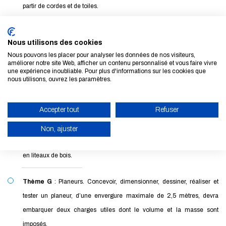
partir de cordes et de toiles.
Thème D
: Passerelles en carton. Réalisation d'une passerelle portant
Nous utilisons des cookies
sur 6 mètres à l’échelle 1, capable de supporter successivement le
Nous pouvons les placer pour analyser les données de nos visiteurs,
passage du jury et de tous les membres de l’équipe conceptrice.
améliorer notre site Web, afficher un contenu personnalisé et vous faire vivre
une expérience inoubliable. Pour plus d'informations sur les cookies que
nous utilisons, ouvrez les paramètres.
Thème E
: Rue Canyon. Concevoir des architectures thermiques à
l’intérieur d'une maquette de rue bordée de façades de bâtiments.
Accepter tout
Refuser
Thème F
: Ombrières à oculus. Concevoir et construire une surface
Non, ajuster
ombragée sur un disque de 3 m de diamètre, portant sur une structure
ACTIVER LE MODE ÉCO
en liteaux de bois.
ANNULER
Thème G
: Planeurs. Concevoir, dimensionner, dessiner, réaliser et
tester un planeur, d’une envergure maximale de 2,5 mètres, devra
embarquer deux charges utiles dont le volume et la masse sont
imposés.