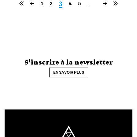
Page
3
Première
Page
Page
1
Page
2
Page
4
Page
5
Page
Dernière
…
page
précédente
suivante
page
courante
S'inscrire à la newsletter
EN SAVOIR PLUS