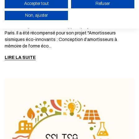
Paul Charkaluk, lauréat de l’appel à
Accepter tout
Refuser
projets Doctorants IP Paris
Non, ajuster
Paul CHARKALUK, doctorant de l'École au Laboratoire Navier,
est un des quatre lauréats de l’appel à projets Doctorants IP
ACTIVER LE MODE ÉCO
Paris. Il a été récompensé pour son projet "Amortisseurs
sismiques éco-innovants : Conception d’amortisseurs à
ANNULER
mémoire de forme éco...
LIRE LA SUITE