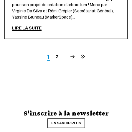
pour son projet de création d’arboretum ! Mené par
Virginie Da Silva et Rémi Grépier (Secrétariat Général),
Yassine Bruneau (MarkerSpace)...
LIRE LA SUITE
Page
1
Page
2
Page
Dernière
suivante
page
courante
S'inscrire à la newsletter
EN SAVOIR PLUS