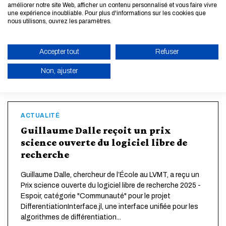
améliorer notre site Web, afficher un contenu personnalisé et vous faire vivre
Le Classement 2025 ChangeNOW/Les Échos vient de
une expérience inoubliable. Pour plus d'informations sur les cookies que
paraître : l'École nationale des ponts et chaussées se
nous utilisons, ouvrez les paramètres.
classe en 4ème position des écoles d'ingénieurs les plus
engagées dans la transition écologique ! Consulter le
classement Nos cursus reposent sur l...
Accepter tout
Refuser
LIRE LA SUITE
Non, ajuster
ACTIVER LE MODE ÉCO
ANNULER
ACTUALITÉ
Guillaume Dalle reçoit un prix
science ouverte du logiciel libre de
recherche
Guillaume Dalle, chercheur de l’École au LVMT, a reçu un
Prix science ouverte du logiciel libre de recherche 2025 -
Espoir, catégorie "Communauté" pour le projet
DifferentiationInterface.jl, une interface unifiée pour les
algorithmes de différentiation...