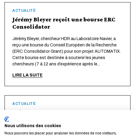
ACTUALITÉ
Jérémy Bleyer reçoit une bourse ERC
Consolidator
Jérémy Bleyer, chercheur HDR au Laboratoire Navier, a
reçu une bourse du Conseil Européen de la Recherche
(ERC Consolidator Grant) pour son projet AUTOMATIX.
Cette bourse est destinée à soutenir les jeunes
chercheurs (7 à 12 ans d’expérience après le...
LIRE LA SUITE
ACTUALITÉ
L'École 4e du classement des écoles
d'ingénieurs les plus engagées dans la
Nous utilisons des cookies
transition écologique
Nous pouvons les placer pour analyser les données de nos visiteurs,