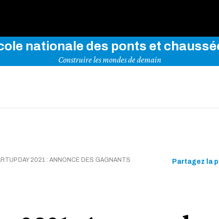
rez notre site en indiquant vos mots-clés ci-dessous
cole nationale des ponts et chaussé
Construire les mondes de demain
RTUP DAY 2021 : ANNONCE DES GAGNANTS
Partagez la 