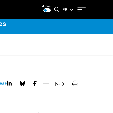
Mode éco
FR
es
EN
page